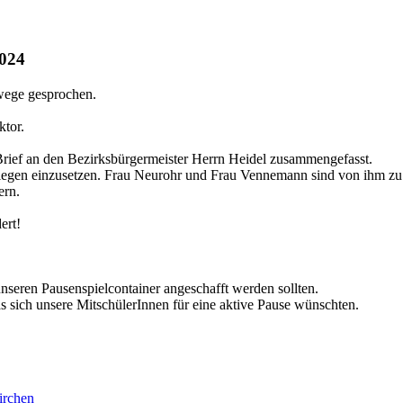
2024
lwege gesprochen.
ktor.
Brief an den Bezirksbürgermeister Herrn Heidel zusammengefasst.
Anliegen einzusetzen. Frau Neurohr und Frau Vennemann sind von ihm z
ern.
dert!
seren Pausenspielcontainer angeschafft werden sollten.
 sich unsere MitschülerInnen für eine aktive Pause wünschten.