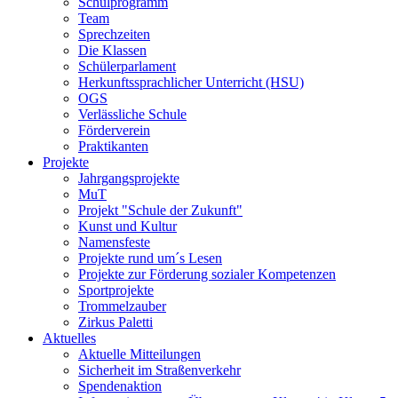
Schulprogramm
Team
Sprechzeiten
Die Klassen
Schülerparlament
Herkunftssprachlicher Unterricht (HSU)
OGS
Verlässliche Schule
Förderverein
Praktikanten
Projekte
Jahrgangsprojekte
MuT
Projekt "Schule der Zukunft"
Kunst und Kultur
Namensfeste
Projekte rund um´s Lesen
Projekte zur Förderung sozialer Kompetenzen
Sportprojekte
Trommelzauber
Zirkus Paletti
Aktuelles
Aktuelle Mitteilungen
Sicherheit im Straßenverkehr
Spendenaktion