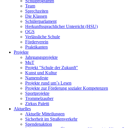
Schulprogramm
Team
Sprechzeiten
Die Klassen
Schülerparlament
Herkunftssprachlicher Unterricht (HSU)
OGS
Verlässliche Schule
Förderverein
Praktikanten
Projekte
Jahrgangsprojekte
MuT
Projekt "Schule der Zukunft"
Kunst und Kultur
Namensfeste
Projekte rund um´s Lesen
Projekte zur Förderung sozialer Kompetenzen
Sportprojekte
Trommelzauber
Zirkus Paletti
Aktuelles
Aktuelle Mitteilungen
Sicherheit im Straßenverkehr
Spendenaktion